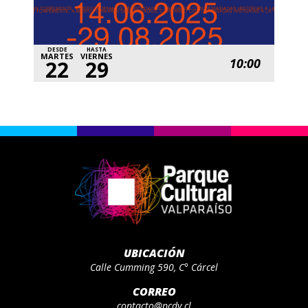
DESDE
HASTA
MARTES
VIERNES
10:00
22
29
UBICACIÓN
Calle Cumming 590, C° Cárcel
CORREO
contacto@pcdv.cl