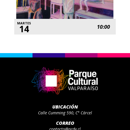
MARTES
14
10:00
UBICACIÓN
Calle Cumming 590, C° Cárcel
CORREO
contacto@pcdv.cl