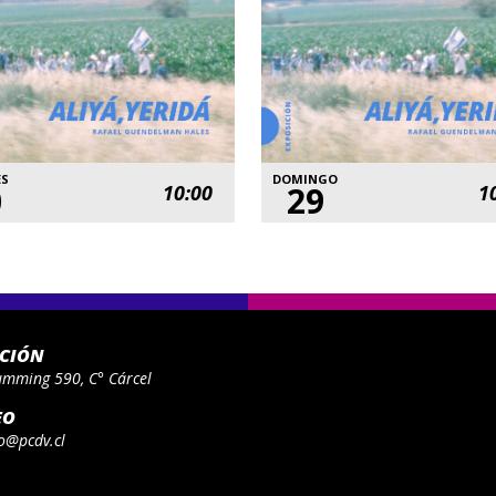
ES
DOMINGO
0
29
10:00
1
ACIÓN
umming 590, C° Cárcel
EO
o@pcdv.cl