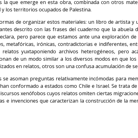
 la que emerge en esta obra, combinada con otros materi
 y los territorios ocupados de Palestina.
mas de organizar estos materiales: un libro de artista y un
antes descrito con las frases del cuaderno que la abuela 
declara, pero parece que estamos ante una exploración de l
s, metafóricas, irónicas, contradictorias e indiferentes, e
 relatos yuxtaponiendo archivos heterogéneos, pero a
uncionan de un modo similar a los diversos modos en que lo
zados en relatos, otros son una confusa acumulación de sen
os se asoman preguntas relativamente incómodas para memor
e han conformado a estados como Chile e Israel. Se trata
 discursos xenófobos cuyos relatos omiten ciertas migracione
ras e invenciones que caracterizan la construcción de la me