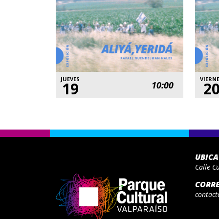
JUEVES
VIERN
19
2
10:00
UBIC
Calle C
CORR
contact