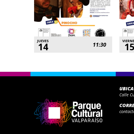
JUEVES
VIERN
14
1
11:30
UBIC
Calle C
CORR
contact