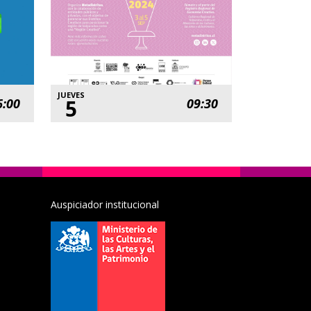
JUEVES
5
6:00
09:30
Auspiciador institucional