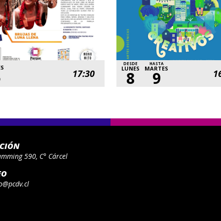
DESDE
HASTA
ES
LUNES
MARTES
5
17:30
1
8
9
ACIÓN
umming 590, C° Cárcel
EO
o@pcdv.cl