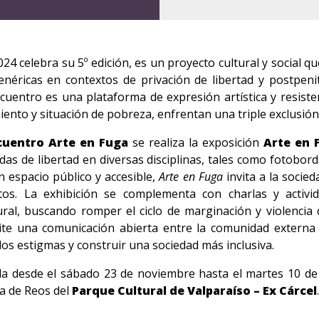
24 celebra su 5º edición, es un proyecto cultural y social qu
enéricas en contextos de privación de libertad y postpeni
ncuentro es una plataforma de expresión artística y resist
ento y situación de pobreza, enfrentan una triple exclusión 
ncuentro Arte en Fuga
se realiza la exposición
Arte en 
as de libertad en diversas disciplinas, tales como fotobordad
un espacio público y accesible,
Arte en Fuga
invita a la socie
tos. La exhibición se complementa con charlas y activid
tural, buscando romper el ciclo de marginación y violenci
ite una comunicación abierta entre la comunidad externa 
los estigmas y construir una sociedad más inclusiva.
da desde el sábado 23 de noviembre hasta el martes 10 de 
ría de Reos del
Parque Cultural de Valparaíso – Ex Cárcel