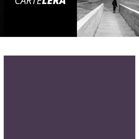
CARTE
LERA