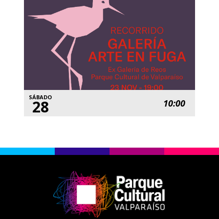
SÁBADO
28
10:00