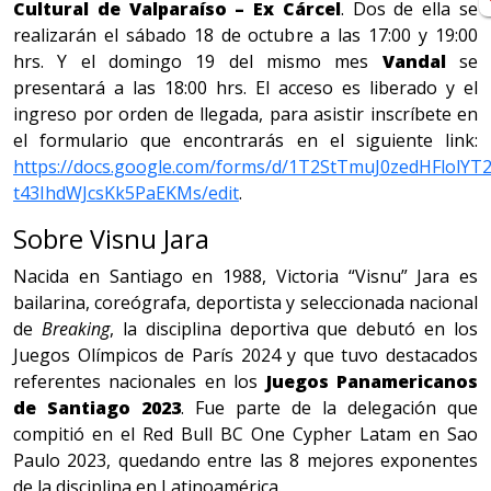
Cultural de Valparaíso – Ex Cárcel
. Dos de ella se
realizarán el sábado 18 de octubre a las 17:00 y 19:00
hrs. Y el domingo 19 del mismo mes
Vandal
se
presentará a las 18:00 hrs. El acceso es liberado y el
ingreso por orden de llegada, para asistir inscríbete en
el formulario que encontrarás en el siguiente link:
https://docs.google.com/forms/d/1T2StTmuJ0zedHFlolYT
t43IhdWJcsKk5PaEKMs/edit
.
Sobre Visnu Jara
Nacida en Santiago en 1988, Victoria “Visnu” Jara es
bailarina, coreógrafa, deportista y seleccionada nacional
de
Breaking
, la disciplina deportiva que debutó en los
Juegos Olímpicos de París 2024 y que tuvo destacados
referentes nacionales en los
Juegos Panamericanos
de Santiago 2023
. Fue parte de la delegación que
compitió en el Red Bull BC One Cypher Latam en Sao
Paulo 2023, quedando entre las 8 mejores exponentes
de la disciplina en Latinoamérica.