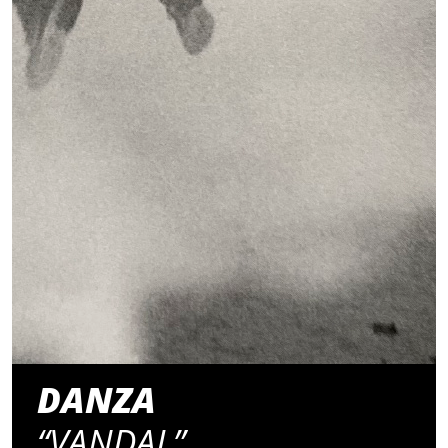
DANZA
“VANDAL”