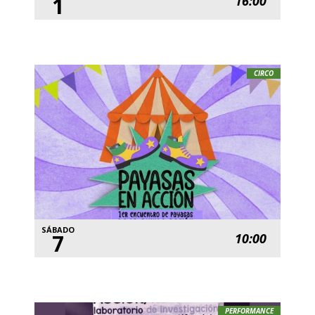
1
16:00
CIRCO
SÁBADO
7
10:00
PERFORMANCE