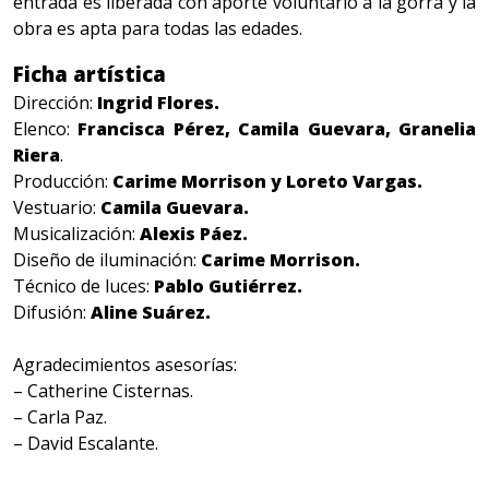
entrada es liberada con aporte voluntario a la gorra y la
obra es apta para todas las edades.
Ficha artística
Dirección:
Ingrid Flores.
Elenco:
Francisca Pérez, Camila Guevara, Granelia
Riera
.
Producción:
Carime Morrison y Loreto Vargas.
Vestuario:
Camila Guevara.
Musicalización:
Alexis Páez.
Diseño de iluminación:
Carime Morrison.
Técnico de luces:
Pablo Gutiérrez.
Difusión:
Aline Suárez.
Agradecimientos asesorías:
– Catherine Cisternas.
– Carla Paz.
– David Escalante.