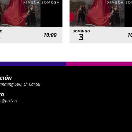
DO
DOMINGO
6
3
10:00
1
ACIÓN
umming 590, C° Cárcel
EO
o@pcdv.cl