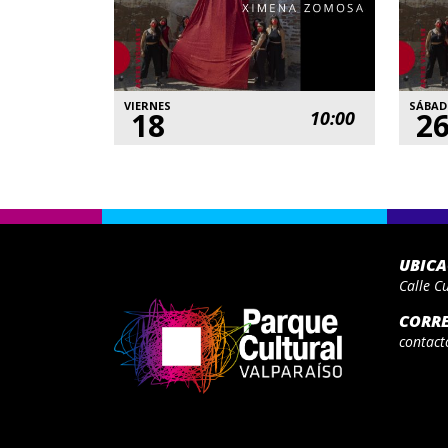
VIERNES
SÁBA
18
2
10:00
UBIC
Calle C
CORR
contact