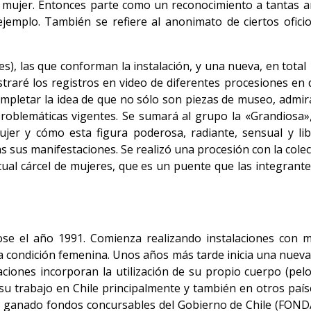
a mujer. Entonces parte como un reconocimiento a tantas 
ejemplo. También se refiere al anonimato de ciertos ofici
es), las que conforman la instalación, y una nueva, en total
ré los registros en video de diferentes procesiones en di
pletar la idea de que no sólo son piezas de museo, admir
blemáticas vigentes. Se sumará al grupo la «Grandiosa», 
ujer y cómo esta figura poderosa, radiante, sensual y lib
as sus manifestaciones. Se realizó una procesión con la cole
ctual cárcel de mujeres, que es un puente que las integrant
ndose el año 1991. Comienza realizando instalaciones con 
 condición femenina. Unos años más tarde inicia una nueva 
laciones incorporan la utilización de su propio cuerpo (pel
u trabajo en Chile principalmente y también en otros país
s y ganado fondos concursables del Gobierno de Chile (FON