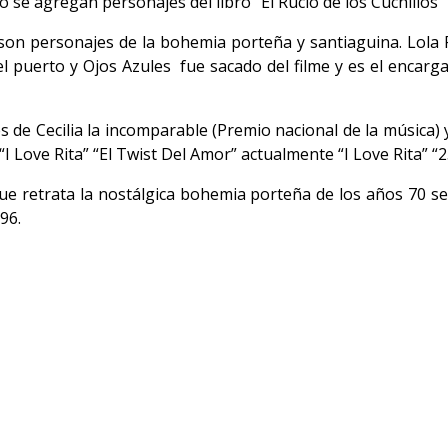
e agregan personajes del libro “El Rucio de los Cuchillos” 
son personajes de la bohemia porteña y santiaguina. Lola P
el puerto y Ojos Azules fue sacado del filme y es el encarg
s de Cecilia la incomparable (Premio nacional de la música) 
“I Love Rita” “El Twist Del Amor” actualmente “I Love Rita” “
e retrata la nostálgica bohemia porteña de los años 70 se
96.