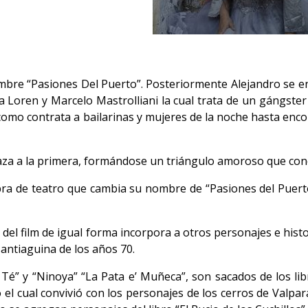
re “Pasiones Del Puerto”. Posteriormente Alejandro se encu
 Loren y Marcelo Mastrolliani la cual trata de un gángster 
í como contrata a bailarinas y mujeres de la noche hasta enc
za a la primera, formándose un triángulo amoroso que concl
ra de teatro que cambia su nombre de “Pasiones del Puerto
l del film de igual forma incorpora a otros personajes e his
santiaguina de los años 70.
é” y “Ninoya” “La Pata e’ Muñeca”, son sacados de los lib
l cual convivió con los personajes de los cerros de Valparaí