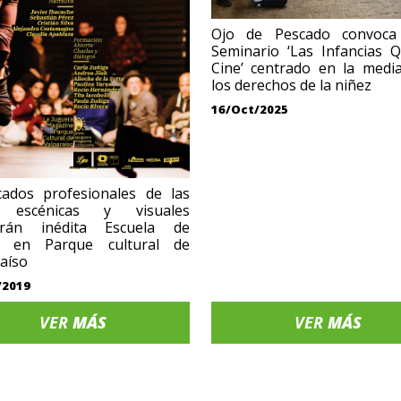
Ojo de Pescado convoca
Seminario ‘Las Infancias 
Cine’ centrado en la medi
los derechos de la niñez
16/Oct/2025
cados profesionales de las
s escénicas y visuales
erán inédita Escuela de
ca en Parque cultural de
aíso
/2019
VER
MÁS
VER
MÁS