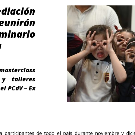
diación
reunirán
minario
a
asterclass
 y talleres
el PCdV – Ex
a participantes de todo el país durante noviembre y dic