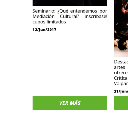
Seminario: ¿Qué entendemos por
Mediación Cultural? inscríbase!
cupos limitados
12/Jun/2017
Desta
arte
ofrec
Críti
Valpar
21/Jun
VER
MÁS