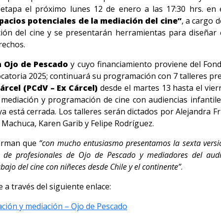
etapa el próximo lunes 12 de enero a las 17:30 hrs. en 
spacios potenciales de la mediación del cine”
, a cargo 
ción del cine y se presentarán herramientas para diseñar 
erechos.
n Ojo de Pescado
y cuyo financiamiento proviene del Fond
vocatoria 2025; continuará su programación con 7 talleres p
árcel
(PCdV – Ex Cárcel)
desde el martes 13 hasta el vier
 mediación y programación de cine con audiencias infantil
ya está cerrada. Los talleres serán dictados por Alejandra Fr
 Machuca, Karen Garib y Felipe Rodríguez.
irman que
“con mucho entusiasmo presentamos la sexta versió
 de profesionales de Ojo de Pescado y mediadores del audio
bajo del cine con niñeces desde Chile y el continente”
.
 a través del siguiente enlace:
cación y mediación – Ojo de Pescado