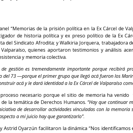
 panel “Memorias de la prisión política en la Ex Cárcel de V
stigador de historia política y ex preso político de la Ex 
a del Sindicato Afrodita; y Walkiria Jorquera, trabajadora
lparaíso, quienes aportaron testimonios y análisis acerc
sistencia y memoria colectiva.
n de gestión es tremendamente importante porque recibirá pro
unio del 73 ―porque el primer grupo que llegó acá fueron los Mari
construir acá y le dará identidad a la Ex Cárcel de Valparaíso co
proceso necesario porque el sitio de memoria ha venido 
ión de la temática de Derechos Humanos.
“Hay que continuar m
iciativa de desarrollar actividades vinculadas con la memoria
pecto a mi juicio hay que garantizarlo”
.
 y Astrid Oyarzún facilitaron la dinámica “Nos identificamos 