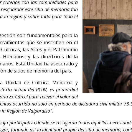
ar criterios con las comunidades para
n resguardar este sitio de memoria tan
 la región y sobre todo para todo el
gestión son fundamentales para la
erramientas que se inscriben en el
Culturas, las Artes y el Patrimonio
Humanos, y las directrices de la
manos. Esta Unidad ha asesorado y
n de sitios de memoria del país.
la Unidad de Cultura, Memoria y
ntexto actual del PCdV, es primordial
ria Ex Cárcel para relevar el valor del
ntos ocurrido no sólo en periodo de dictadura civil militar 73-9
e la Región de Valparaíso”.
bajo participativo dónde se recogerán todas aquellas necesida
gar, forjando así la identidad propia del sitio de memoria, co