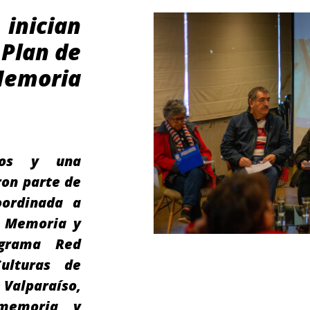
nician
 Plan de
 Memoria
icos y una
ron parte de
oordinada a
, Memoria y
grama Red
ulturas de
 Valparaíso,
 memoria y