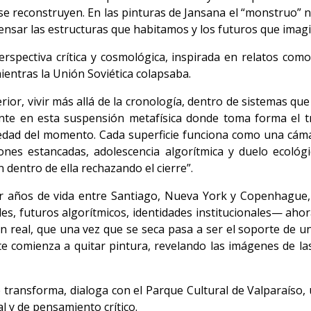
s se reconstruyen. En las pinturas de Jansana el “monstruo
epensar las estructuras que habitamos y los futuros que ima
rspectiva crítica y cosmológica, inspirada en relatos como
ientras la Unión Soviética colapsaba.
erior, vivir más allá de la cronología, dentro de sistemas qu
te en esta suspensión metafísica donde toma forma el t
edad del momento. Cada superficie funciona como una cám
ones estancadas, adolescencia algorítmica y duelo ecológ
dentro de ella rechazando el cierre”.
or años de vida entre Santiago, Nueva York y Copenhague
es, futuros algorítmicos, identidades institucionales— ahor
en real, que una vez que se seca pasa a ser el soporte de u
te comienza a quitar pintura, revelando las imágenes de 
 transforma, dialoga con el Parque Cultural de Valparaíso, 
al y de pensamiento crítico.