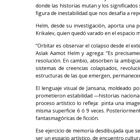
donde las historias mutan y los significado
figura de inestabilidad que nos desafía a r
Helm, desde su investigación, aporta una pe
Krikalev, quien quedó varado en el espacio m
“Orbitar es observar el colapso desde el ext
Aslak Aamot Helm y agrega: “Es precisamen
resolución. En cambio, absorben la ambigü
sistemas de creencias colapsados, revoluci
estructuras de las que emergen, permanecen 
El lenguaje visual de Jansana, moldeado p
prometieron estabilidad —historias nacional
proceso artístico lo refleja: pinta una imag
misma superficie 6 ó 9 veces. Posteriormen
fantasmagóricas de ficción.
Ese ejercicio de memoria desdibujada que se
ser un espacio artístico, de encuentro cultur