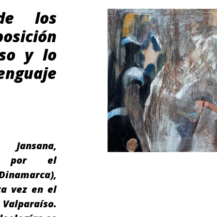
de los
osición
so y lo
nguaje
 Jansana,
do por el
Dinamarca),
ta vez en el
alparaíso.