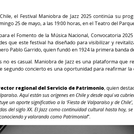
Chile, el Festival Maniobra de Jazz 2025 continúa su prog
ngo 25 de mayo, a las 19:00 horas, en el Teatro del Parque 
para el Fomento de la Música Nacional, Convocatoria 2025 de
s que este festival ha diseñado para visibilizar y revitaliz
nero Pablo Garrido, quien fundó en 1924 la primera banda de j
os no es casual. Maniobra de Jazz es una plataforma que r
este segundo concierto es una oportunidad para reafirmar l
ector regional del Servicio de Patrimonio
, quien desta
alparaíso. Aquí están sus orígenes en Chile y desde aquí va cubri
ye un aporte significativo a la ‘Fiesta de Valparaíso y de Chile’
s del siglo XX. El Jazz como continuidad cultural hasta hoy, s
econociendo y valorando como Patrimonial
”.