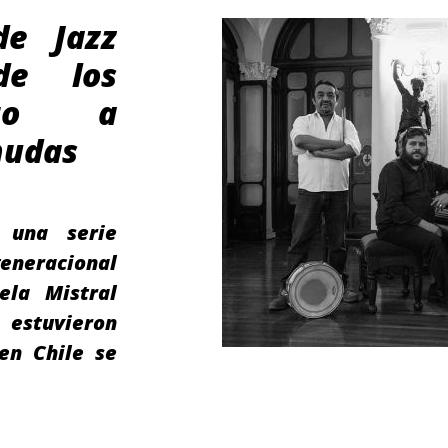
de Jazz
de los
nto a
rmudas
, una serie
generacional
ela Mistral
estuvieron
en Chile se