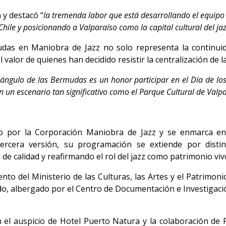
 y destacó “
la tremenda labor que está desarrollando el equip
Chile y posicionando a Valparaíso como la capital cultural del ja
udas en Maniobra de Jazz no solo representa la continui
alor de quienes han decidido resistir la centralización de la 
iángulo de las Bermudas es un honor participar en el Día de los 
n un escenario tan significativo como el Parque Cultural de Valp
do por la Corporación Maniobra de Jazz y se enmarca en 
tercera versión, su programación se extiende por disti
 de calidad y reafirmando el rol del jazz como patrimonio viv
ento del Ministerio de las Culturas, las Artes y el Patrimon
ido, albergado por el Centro de Documentación e Investigaci
el auspicio de Hotel Puerto Natura y la colaboración de R