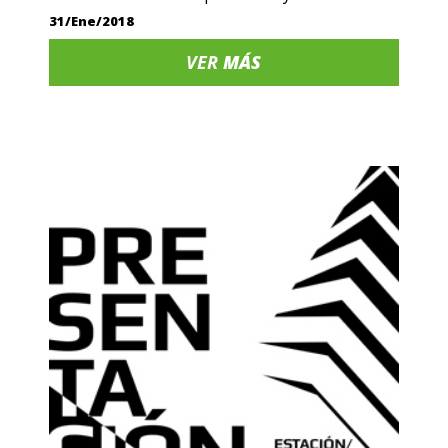
31/Ene/2018
VER
MÁS