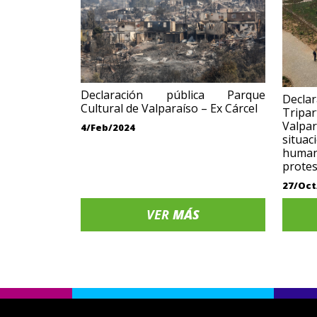
Declaración pública Parque
Declar
Cultural de Valparaíso – Ex Cárcel
Tripar
Valpa
4/Feb/2024
situ
human
protes
27/Oct
VER
MÁS