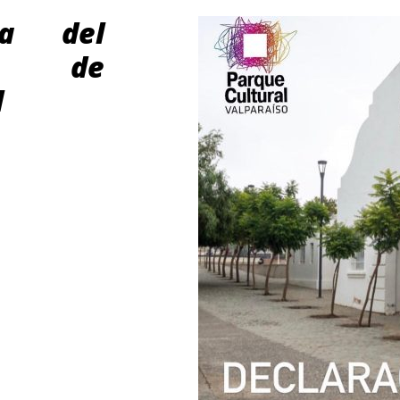
ca del
al de
l