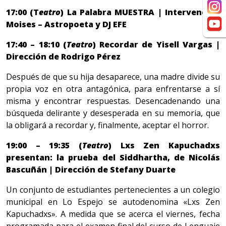
17:00 (T
eatro
) La Palabra MUESTRA | Intervención
Moises – Astropoeta y DJ EFE
17:40 – 18:10 (
Teatro
) Recordar de Yisell Vargas |
Dirección de Rodrigo Pérez
Después de que su hija desaparece, una madre divide su
propia voz en otra antagónica, para enfrentarse a sí
misma y encontrar respuestas. Desencadenando una
búsqueda delirante y desesperada en su memoria, que
la obligará a recordar y, finalmente, aceptar el horror.
19:00 – 19:35 (
Teatro
) Lxs Zen Kapuchadxs
presentan: la prueba del Siddhartha, de Nicolás
Bascuñán | Dirección de Stefany Duarte
Un conjunto de estudiantes pertenecientes a un colegio
municipal en Lo Espejo se autodenomina «Lxs Zen
Kapuchadxs». A medida que se acerca el viernes, fecha
programada para el examen final del curso de Lenguaje