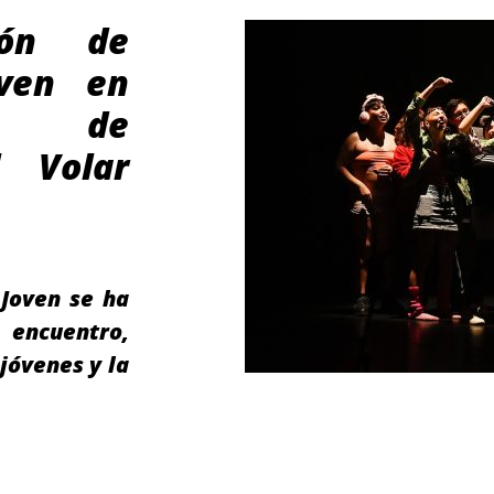
ión de
ven en
al de
l Volar
 Joven se ha
encuentro,
 jóvenes y la