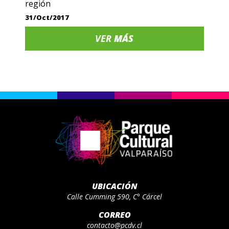
región
31/Oct/2017
VER
MÁS
UBICACIÓN
Calle Cumming 590, C° Cárcel
CORREO
contacto@pcdv.cl