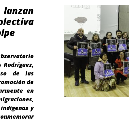
lanzan
lectiva
olpe
bservatorio
 Rodríguez,
iso de las
promoción de
larmente en
graciones,
indígenas y
 conmemorar