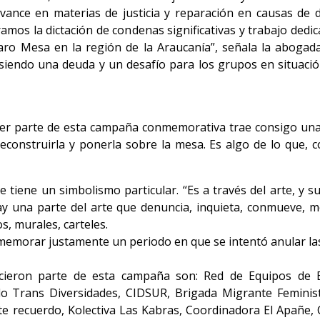
avance en materias de justicia y reparación en causas de
ramos la dictación de condenas significativas y trabajo dedic
Álvaro Mesa en la región de la Araucanía”, señala la aboga
 siendo una deuda y un desafío para los grupos en situación
, ser parte de esta campaña conmemorativa trae consigo un
a, deconstruirla y ponerla sobre la mesa. Es algo de lo que
e tiene un simbolismo particular. “Es a través del arte, y 
Hay una parte del arte que denuncia, inquieta, conmueve, 
s, murales, carteles.
emorar justamente un periodo en que se intentó anular las
hicieron parte de esta campaña son: Red de Equipos d
 Trans Diversidades, CIDSUR, Brigada Migrante Feminista
 recuerdo, Kolectiva Las Kabras, Coordinadora El Apañe,