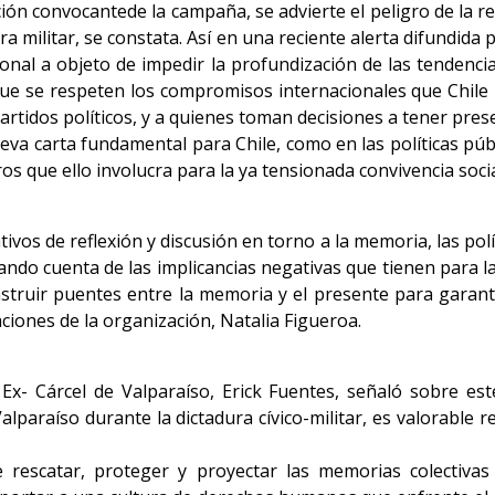
ión convocantede la campaña, se advierte el peligro de la 
ra militar, se constata. Así en una reciente alerta difundida
acional a objeto de impedir la profundización de las tende
e se respeten los compromisos internacionales que Chile ha
partidos políticos, y a quienes toman decisiones a tener pres
eva carta fundamental para Chile, como en las políticas púb
os que ello involucra para la ya tensionada convivencia social
ivos de reflexión y discusión en torno a la memoria, las polí
ando cuenta de las implicancias negativas que tienen para la
nstruir puentes entre la memoria y el presente para garant
ciones de la organización, Natalia Figueroa.
al Ex- Cárcel de Valparaíso, Erick Fuentes, señaló sobre es
alparaíso durante la dictadura cívico-militar, es valorable r
 rescatar, proteger y proyectar las memorias colectiva