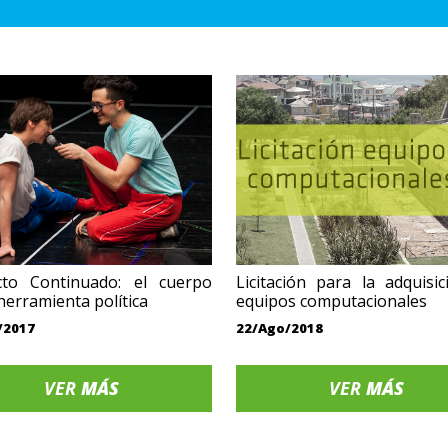
cto Continuado: el cuerpo
Licitación para la adquisi
erramienta política
equipos computacionales
/2017
22/Ago/2018
VER
MÁS
VER
MÁS