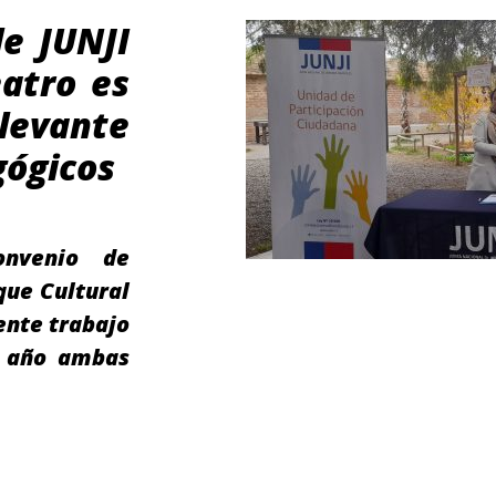
de JUNJI
atro es
levante
gógicos
onvenio de
que Cultural
tente trabajo
e año ambas