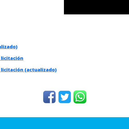
alizado)
licitación
licitación (actualizado)