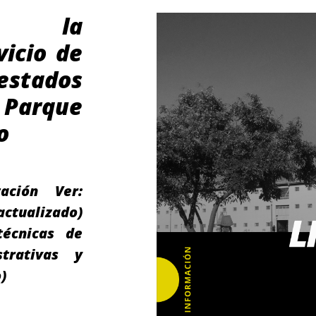
ra la
vicio de
estados
Parque
o
tación Ver:
actualizado)
técnicas de
strativas y
)