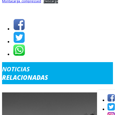
Montacarga_compressed
Descarga
NOTICIAS
RELACIONADAS