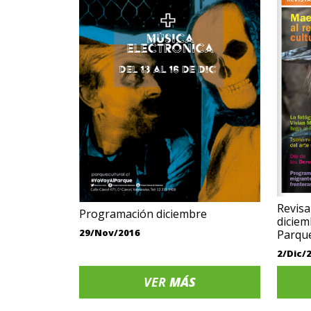
Revi
Programación diciembre
dicie
29/Nov/2016
Parqu
2/Dic/
VER
MÁS