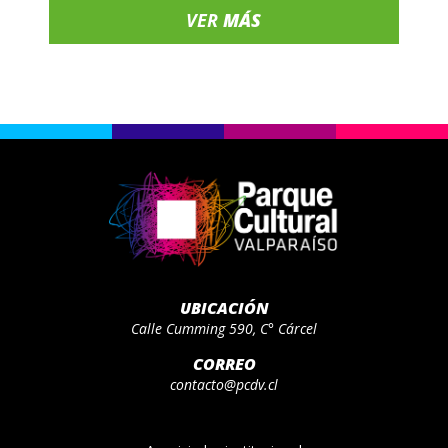
VER
MÁS
UBICACIÓN
Calle Cumming 590, C° Cárcel
CORREO
contacto@pcdv.cl