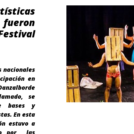
ísticas
ueron
Festival
s nacionales
icipación en
Danzalborde
lamado, se
de bases y
tas. En esta
ón estuvo a
to por las