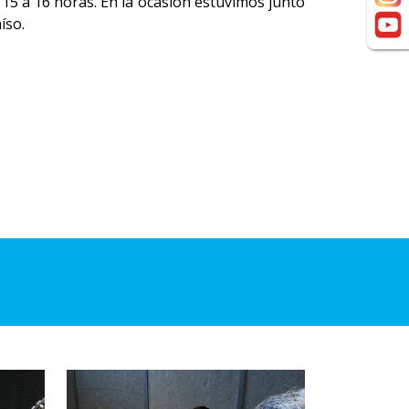
15 a 16 horas. En la ocasión estuvimos junto
íso.