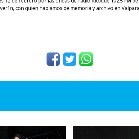
s 12 de febrero por las ondas de radio Ritoque 102.5 FM de 
Severí n, con quien hablamos de memoria y archivo en Valpara