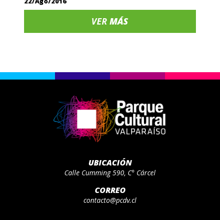
22/Ago/2016
VER
MÁS
UBICACIÓN
Calle Cumming 590, C° Cárcel
CORREO
contacto@pcdv.cl