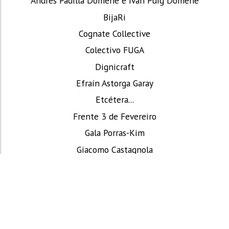
Andrés Padilla Domene e Iván Puig Domene
BijaRi
Cognate Collective
Colectivo FUGA
Dignicraft
Efraín Astorga Garay
Etcétera...
Frente 3 de Fevereiro
Gala Porras-Kim
Giacomo Castagnola
Grupo Contrafilé
Iconoclasistas
Kolectivo de Restauración Territorial (KRT)
Liliana Angulo