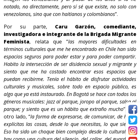
notado, no directamente, pero sí sé que existe, no solo con
venezolanos, sino que con haitianos y colombianos
”.
Por su parte,
Caru Garzón, comediante,
investigadora e integrante de la Brigada Migrante
Feminista
, relata que “
las mayores dificultades en
términos culturales que me he encontrado en Chile han sido
espacios seguros para poder estar y para poder compartir.
Habito la intersección de ser disidencia sexual y migrante y
siento que me ha costado encontrar esos espacios que
puedan recibirme. Tenía el hábito de disfrutar actividades
culturales y musicales, sobre todo en espacio público, es
algo que ya está instaurado. En Bogotá se hace con todos los
géneros musicales: jazz al parque, joropo al parque, salsa al
parque; y siento que es un hábito que extraño mucho
”. Por
otro lado, “
la forma de expresarse, de comunicar, de hacer
explícitas las cosas, desde lo que necesitas, lo que sientes.
Eso ha sido un choque bien complejo desde lo cultural, acá
hay como una cultura del silencio, del callar, del guardarse,