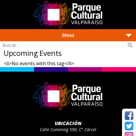
arrow_drop_down
Menú
search
Upcoming Events
<li>No events with this tag</li>
UBICACIÓN
Calle Cumming 590, C° Cárcel