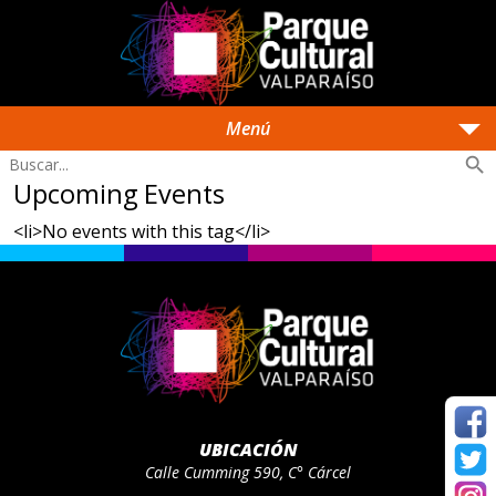
arrow_drop_down
Menú
search
Upcoming Events
<li>No events with this tag</li>
UBICACIÓN
Calle Cumming 590, C° Cárcel