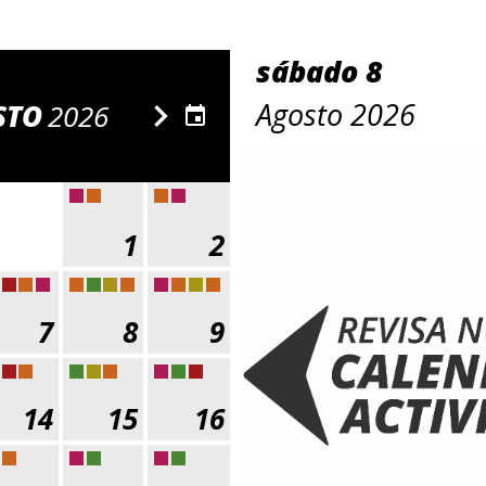
sábado 8
chevron_right
Agosto 2026
STO
2026
event
1
2
7
8
9
14
15
16