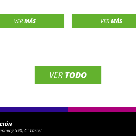
VER
MÁS
VER
MÁS
VER
TODO
ACIÓN
umming 590, C° Cárcel