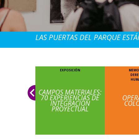
LAS PUERTAS DEL PARQUE ESTÁN
EXPOSICIÓN
MEMO
DER
HUM
CAMPOS MATERIALES:
70 EXPERIENCIAS DE
OPER
INTEGRACIÓN
COL
PROYECTUAL