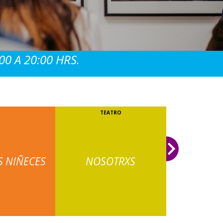
0 A 20:00 HRS.
TEATRO
TEA
S NIÑECES
NOSOTRXS
SALA DE