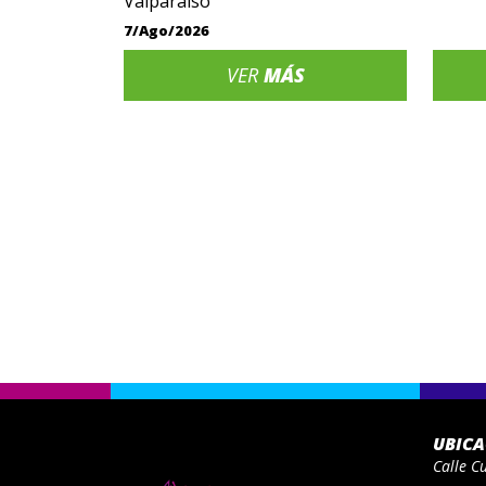
Valparaíso
7/Ago/2026
VER
MÁS
UBIC
Calle C